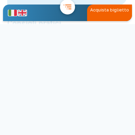
Acquista biglietto
Consigli pratici
prenota in anticipo:
I collegamenti marittimi da Capri a
Positano sono molto richiesti nei mesi
estivi e possono riempirsi velocemente.
arriva in tempo al porto:
Presentati al molo almeno 20 minuti
prima della partenza.
verifica eventuali aggiornamenti
meteo:
Le partenze possono subire variazioni in